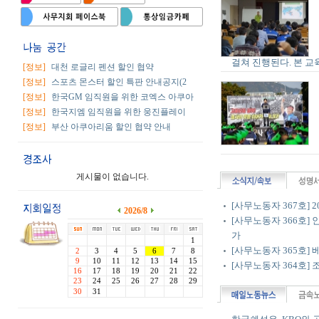
걸쳐 진행된다. 본 교
[정보]
대천 로글리 펜션 할인 협약
[정보]
스포츠 몬스터 할인 특판 안내공지(2
[정보]
한국GM 임직원을 위한 코엑스 아쿠아
[정보]
한국지엠 임직원을 위한 웅진플레이
[정보]
부산 아쿠아리움 할인 협약 안내
게시물이 없습니다.
[사무노동자 367호] 
2026/8
[사무노동자 366호]
가
1
[사무노동자 365호]
2
3
4
5
6
7
8
9
10
11
12
13
14
15
[사무노동자 364호]
16
17
18
19
20
21
22
23
24
25
26
27
28
29
30
31